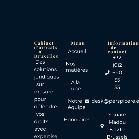
Cabinet
Menu
Informatio
d'avocats
de
Accueil
à
contact
Bruxelles
+32
Des
Nos
(0)2
solutions
matières
640
juridiques
55
À la
sur
55
une
mesure
pour
Notre
desk@perspicere.
défendre
équipe
vos
Square
Honoraires
droits
Madou
avec
8, 1210
expertise
Brussels