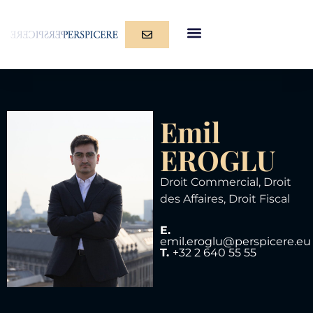
Emil
EROGLU
Droit Commercial
,
Droit
des Affaires
,
Droit Fiscal
E.
emil.eroglu@perspicere.eu
T.
+32 2 640 55 55